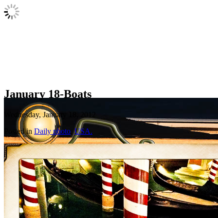
January 18-Boats
Wednesday, January 18, 2012
Posted in
Daily photo
,
USA.